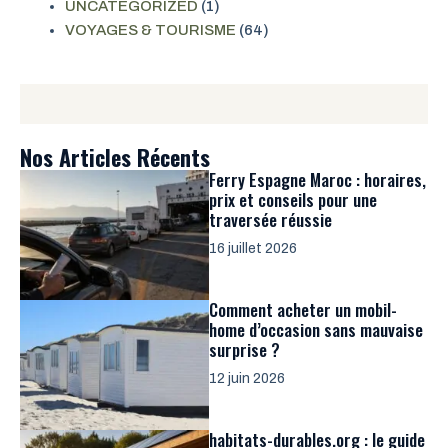
UNCATEGORIZED
(1)
VOYAGES & TOURISME
(64)
Nos Articles Récents
Ferry Espagne Maroc : horaires,
prix et conseils pour une
traversée réussie
16 juillet 2026
Comment acheter un mobil-
home d’occasion sans mauvaise
surprise ?
12 juin 2026
habitats-durables.org : le guide