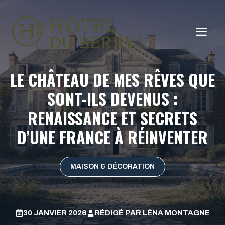
Aller
au
ME
contenu
LE CHÂTEAU DE MES RÊVES QUE
SONT-ILS DEVENUS :
RENAISSANCE ET SECRETS
D’UNE FRANCE À RÉINVENTER
MAISON & DÉCORATION
30 JANVIER 2026
RÉDIGÉ PAR
LÉNA MONTAGNE