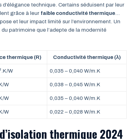
s d’élégance technique. Certains séduisent par leur
llent grâce à leur
faible conductivité thermique
…
e pose et leur impact limité sur l’environnement. Un
x du patrimoine que l’adepte de la modernité
ce thermique (R)
Conductivité thermique (λ)
m².K/W
0,035 – 0,040 W/m.K
.K/W
0,038 – 0,045 W/m.K
.K/W
0,035 – 0,040 W/m.K
.K/W
0,022 – 0,028 W/m.K
d’isolation thermique 2024